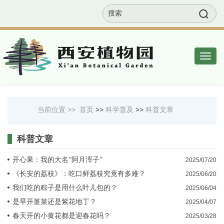
EN
联系我们
网站地图
邮箱
Togg
navig
当前位置 >>
首页
>>
科学普及
>>
科普文章
科普文章
开心果：我的大名“阿月浑子”
2025/07/20
《长安的荔枝》：吃口鲜荔枝究竟有多难？
2025/06/20
我们吃的粽子是用什么叶儿包的？
2025/06/04
是早开堇菜还是紫花地丁？
2025/04/07
春天开的小黄花都是迎春花吗？
2025/03/28