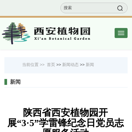
EN
联系我们
网站地图
邮箱
Togg
navig
当前位置 >>
首页
>>
新闻动态
>>
新闻
新闻
陕西省西安植物园开
展
“
3
·
5
”学雷锋纪念日党员志