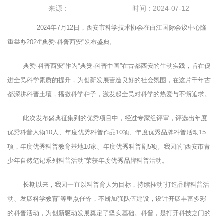
来源：
时间：2024-07-12
2024
年
7
月
12
日，西安市科学技术协会在曲江国际会议中心隆
重举办
2024
“典赞·科普西安”发布盛典。
典赞·科普西安”作为“典赞·科普中国”在古都西安的生动实践，旨在促
进全民科学素质的提升，为创新发展营造良好的社会氛围，在这片千年古
都深耕科普土壤，播撒科学种子，激发起全民对科学的热爱与不懈追求。
此次发布盛典征集到的优秀项目中，经过专家组评审，评选出年度
优秀科普人物
10
人、年度优秀科普作品
10
项、年度优秀品牌科普活动
15
项，年度优秀科普教育基地
10
家、年度优秀科普剧
5
项。我园的“西安市青
少年自然笔记系列科普活动”荣获年度优秀品牌科普活动。
长期以来，我园一直以科普育人为目标，持续推动
“
打造品牌科普活
动、发展科学教育
”
等重点任务，不断加强队伍建设，设计开展丰富多彩
的科普活动，为创新驱动发展奠定了坚实基础。科普，是打开科技之门的